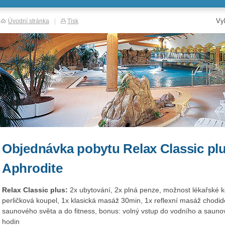
Vy
Úvodní stránka
|
Tisk
Objednávka pobytu Relax Classic plus
Aphrodite
Relax Classic plus:
2x ubytování, 2x plná penze, možnost lékařské k
perličková koupel, 1x klasická masáž 30min, 1x reflexní masáž chodid
saunového světa a do fitness, bonus: volný vstup do vodního a sauno
hodin