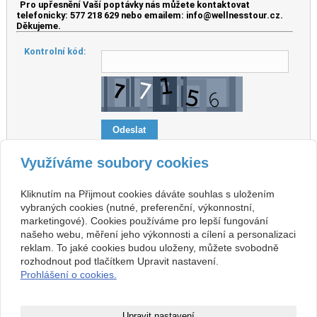
Pro upřesnění Vaší poptávky nás můžete kontaktovat
telefonicky: 577 218 629 nebo emailem: info@wellnesstour.cz.
Děkujeme.
Kontrolní kód:
Využíváme soubory cookies
Zvýrazněné položky jsou povinné.
Kliknutím na Přijmout cookies dáváte souhlas s uložením
vybraných cookies (nutné, preferenční, výkonnostní,
marketingové). Cookies používáme pro lepší fungování
Kontakt
našeho webu, měření jeho výkonnosti a cílení a personalizaci
reklam. To jaké cookies budou uloženy, můžete svobodně
Termální lázně Rajecké
577 218 629, 721 241 848
Teplice,
rozhodnout pod tlačítkem Upravit nastavení.
rezervace@rajecke-teplice.cz
prodej pobytů v ČR zajišťuje
577 019 150
Prohlášení o cookies.
CK Wellness Tour.
Facebook
Nejlepší lázeňské a wellness pobyty v ČR, SR a v Maďarsku po celý rok
Upravit nastavení