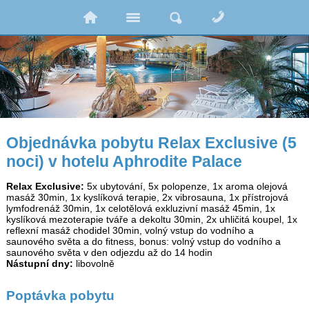
Objednávka pobytu Relax Exclusive (5
noci) v hotelu Aphrodite Palace
Relax Exclusive:
5x ubytování, 5x polopenze, 1x aroma olejová
masáž 30min, 1x kyslíková terapie, 2x vibrosauna, 1x přístrojová
lymfodrenáž 30min, 1x celotělová exkluzivní masáž 45min, 1x
kyslíková mezoterapie tváře a dekoltu 30min, 2x uhličitá koupel, 1x
reflexní masáž chodidel 30min, volný vstup do vodního a
saunového světa a do fitness, bonus: volný vstup do vodního a
saunového světa v den odjezdu až do 14 hodin
Nástupní dny:
libovolně
Poptávka pobytu